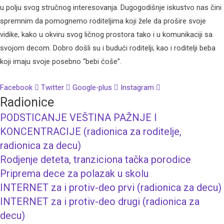
u polju svog stručnog interesovanja. Dugogodišnje iskustvo nas čini
spremnim da pomognemo roditeljima koji žele da prošire svoje
vidike, kako u okviru svog ličnog prostora tako i u komunikaciji sa
svojom decom. Dobro došli su i budući roditelji, kao i roditelji beba
koji imaju svoje posebno “bebi ćoše”.
Facebook
Twitter
Google-plus
Instagram
Radionice
PODSTICANJE VEŠTINA PAŽNJE I
KONCENTRACIJE (radionica za roditelje,
radionica za decu)
Rodjenje deteta, tranziciona tačka porodice
Priprema dece za polazak u skolu
INTERNET za i protiv-deo prvi (radionica za decu)
INTERNET za i protiv-deo drugi (radionica za
decu)