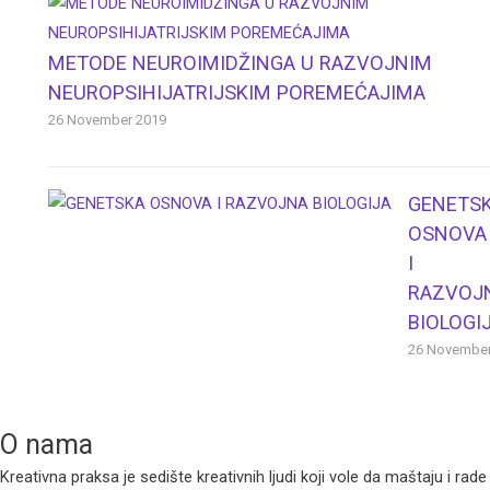
METODE NEUROIMIDŽINGA U RAZVOJNIM
NEUROPSIHIJATRIJSKIM POREMEĆAJIMA
26 November 2019
GENETS
OSNOVA
I
RAZVOJ
BIOLOGI
26 November
O nama
Kreativna praksa je sedište kreativnih ljudi koji vole da maštaju i rade