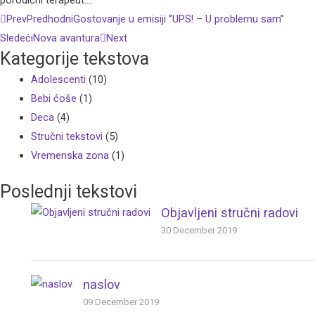
Prev
Predhodni
Gostovanje u emisiji ‘’UPS! – U problemu sam’’
Sledeći
Nova avantura
Next
Kategorije tekstova
Adolescenti
(10)
Bebi ćoše
(1)
Deca
(4)
Stručni tekstovi
(5)
Vremenska zona
(1)
Poslednji tekstovi
Objavljeni stručni radovi
30 December 2019
naslov
09 December 2019