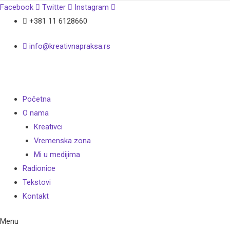
Facebook
Twitter
Instagram
+381 11 6128660
info@kreativnapraksa.rs
Početna
O nama
Kreativci
Vremenska zona
Mi u medijima
Radionice
Tekstovi
Kontakt
Menu