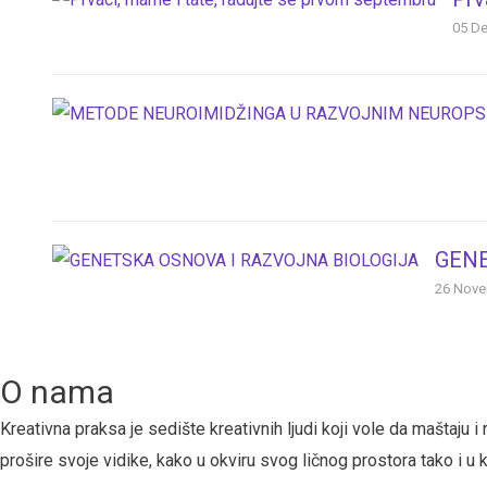
05 D
GENE
26 Nove
O nama
Kreativna praksa je sedište kreativnih ljudi koji vole da maštaj
prošire svoje vidike, kako u okviru svog ličnog prostora tako i u 