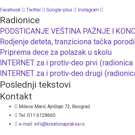
Facebook
Twitter
Google-plus
Instagram
Radionice
PODSTICANJE VEŠTINA PAŽNJE I KONCENTR
Rodjenje deteta, tranziciona tačka porod
Priprema dece za polazak u skolu
INTERNET za i protiv-deo prvi (radionica
INTERNET za i protiv-deo drugi (radionic
Poslednji tekstovi
Kontakt
Mileve Marić Ajnštajn 72, Beograd
Tel: 011 6128660
e-mail: info@kreativnapraksa.rs