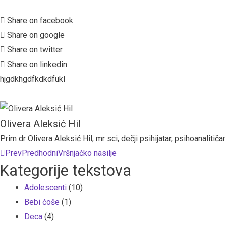
Share on facebook
Share on google
Share on twitter
Share on linkedin
hjgdkhgdfkdkdfukl
Olivera Aleksić Hil
Prim dr Olivera Aleksić Hil, mr sci, dečji psihijatar, psihoanalitič
Prev
Predhodni
Vršnjačko nasilje
Kategorije tekstova
Adolescenti
(10)
Bebi ćoše
(1)
Deca
(4)