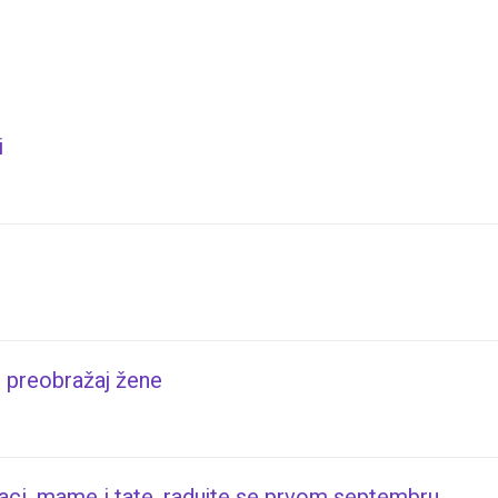
i
 preobražaj žene
aci, mame i tate, radujte se prvom septembru