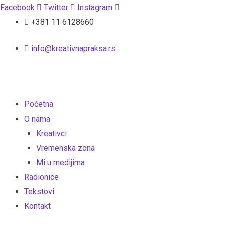
Facebook
Twitter
Instagram
+381 11 6128660
info@kreativnapraksa.rs
Početna
O nama
Kreativci
Vremenska zona
Mi u medijima
Radionice
Tekstovi
Kontakt