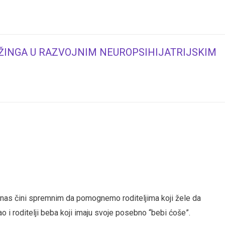
ŽINGA U RAZVOJNIM NEUROPSIHIJATRIJSKIM
vo nas čini spremnim da pomognemo roditeljima koji žele da
ao i roditelji beba koji imaju svoje posebno “bebi ćoše”.