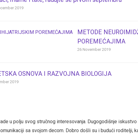
ecember 2019
METODE NEUROIMID
POREMEĆAJIMA
26 November 2019
TSKA OSNOVA I RAZVOJNA BIOLOGIJA
mber 2019
u i rade u polju svog stručnog interesovanja. Dugogodišnje iskust
komunikaciji sa svojom decom. Dobro došli su i budući roditelji, k