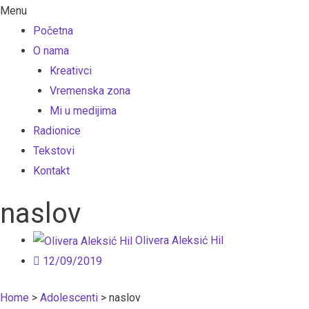
Menu
Početna
O nama
Kreativci
Vremenska zona
Mi u medijima
Radionice
Tekstovi
Kontakt
naslov
Olivera Aleksić Hil
12/09/2019
Home
>
Adolescenti
>
naslov