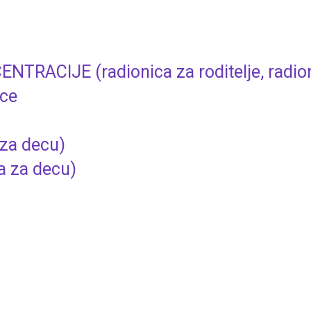
ACIJE (radionica za roditelje, radion
ice
 za decu)
a za decu)